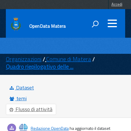
Accedi
OpenData Matera
DATI
ENTI
Organizzazioni
Comune di Matera
Quadro riepilogativo delle ...
TEMI
INFORMAZIONI
Dataset
temi
Flusso di attività
Redazione OpenData
ha aggiornato il dataset