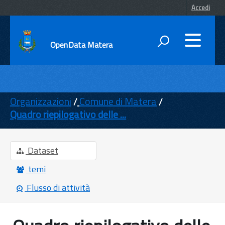
Accedi
OpenData Matera
DATI
ENTI
Organizzazioni
Comune di Matera
Quadro riepilogativo delle ...
TEMI
INFORMAZIONI
Dataset
temi
Flusso di attività